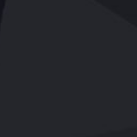
几种常用的离型纸的分类介绍
原纸经淋膜后，在淋膜面上涂布离型剂，生产而得的离型纸。一般有铜版纸离型纸，
纸，硅白离型纸，双胶纸离型纸，牛皮纸离型纸等等
查看更多>>
离型淋膜纸的选择方法介绍
包装材料制品厂在离型淋膜纸的选择方面，主要考虑到成本，产品质量，生产程序，
的特性，使用情况。
查看更多>>