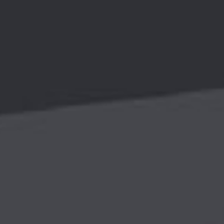
您好，欢迎来到乐鱼体育app登录入口-乐鱼（中
国）！